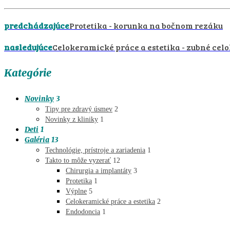
predchádzajúce
Protetika - korunka na bočnom rezáku
nasledujúce
Celokeramické práce a estetika - zubné cel
Kategórie
Novinky
3
Tipy pre zdravý úsmev
2
Novinky z kliniky
1
Deti
1
Galéria
13
Technológie, prístroje a zariadenia
1
Takto to môže vyzerať
12
Chirurgia a implantáty
3
Protetika
1
Výplne
5
Celokeramické práce a estetika
2
Endodoncia
1