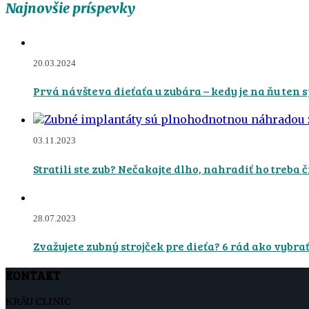
Najnovšie príspevky
20.03.2024
Prvá návšteva dieťaťa u zubára – kedy je na ňu ten 
03.11.2023
Stratili ste zub? Nečakajte dlho, nahradiť ho treba 
28.07.2023
Zvažujete zubný strojček pre dieťa? 6 rád ako vybrať
KONTAKT
KRÄU CLINIC