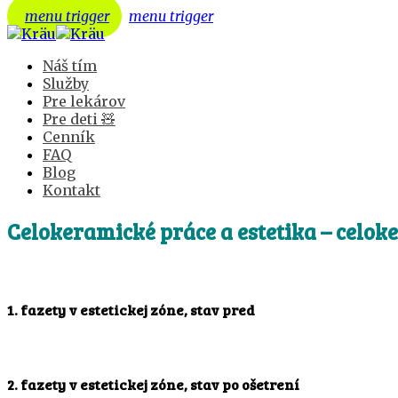
menu trigger
menu trigger
Náš tím
Služby
Pre lekárov
Pre deti 🧸
Cenník
FAQ
Blog
Kontakt
Celokeramické práce a estetika – celok
1. fazety v estetickej zóne, stav pred
2. fazety v estetickej zóne, stav po ošetrení