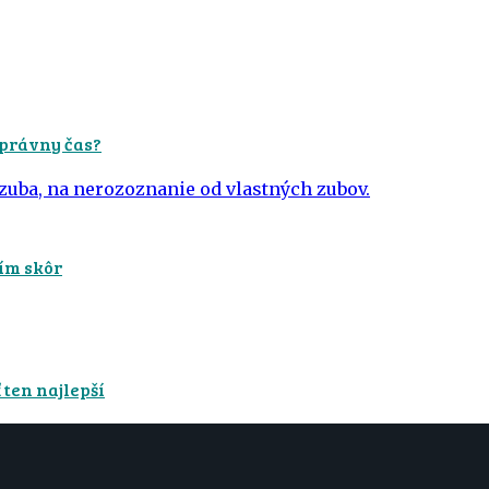
správny čas?
čím skôr
 ten najlepší