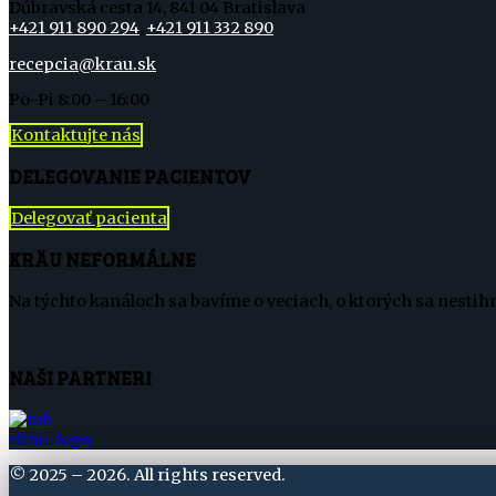
Dúbravská cesta 14, 841 04 Bratislava
+421 911 890 294
,
+421 911 332 890
recepcia@krau.sk
Po-Pi 8:00 – 16:00
Kontaktujte nás
DELEGOVANIE PACIENTOV
Delegovať pacienta
KRÄU NEFORMÁLNE
Na týchto kanáloch sa bavíme o veciach, o ktorých sa nestih
NAŠI PARTNERI
©
2025 – 2026. All rights reserved.