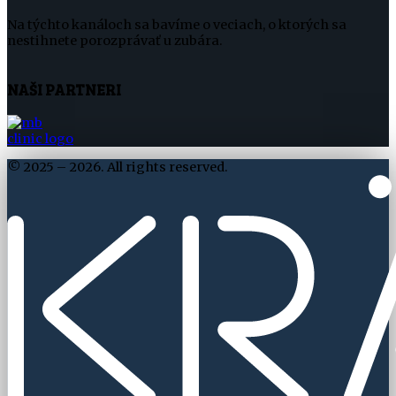
Na týchto kanáloch sa bavíme o veciach, o ktorých sa
nestihnete porozprávať u zubára.
NAŠI PARTNERI
©
2025 – 2026. All rights reserved.