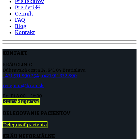
Pre lekárov
Pre deti 🧸
Cenník
FAQ
Blog
Kontakt
KONTAKT
KRÄU CLINIC
Dúbravská cesta 14, 841 04 Bratislava
+421 911 890 294
,
+421 911 332 890
recepcia@krau.sk
Po-Pi 8:00 – 16:00
Kontaktujte nás
DELEGOVANIE PACIENTOV
Delegovať pacienta
KRÄU NEFORMÁLNE